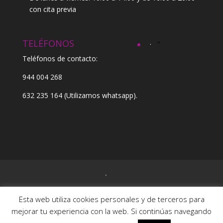
con cita previa
TELÉFONOS
.
Teléfonos de contacto:
944 004 268
632 235 164
(Utilizamos whatsapp).
.
Esta web utiliza cookies personales y de terceros para
mejorar tu experiencia con la web. Si continúas navegando
Kentatu © 2017-20 |
Nota legal
|
Política de