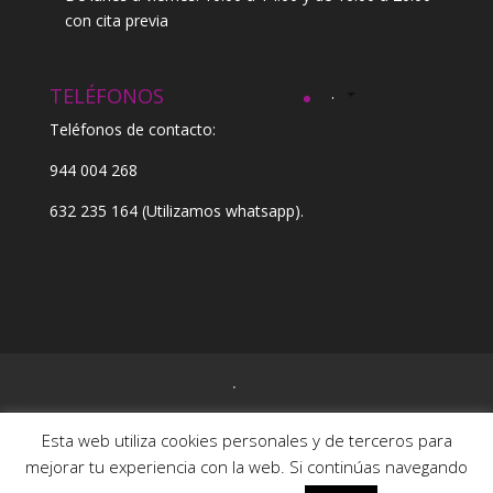
con cita previa
TELÉFONOS
.
Teléfonos de contacto:
944 004 268
632 235 164
(Utilizamos whatsapp).
.
Esta web utiliza cookies personales y de terceros para
mejorar tu experiencia con la web. Si continúas navegando
Kentatu © 2017-20 |
Nota legal
|
Política de