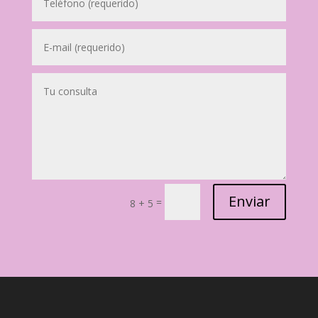
Enviar
=
8 + 5