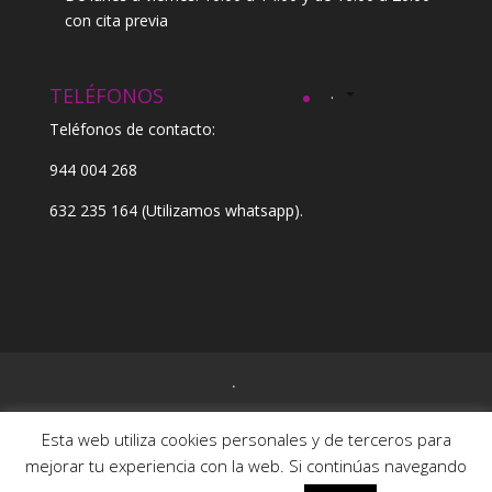
con cita previa
TELÉFONOS
.
Teléfonos de contacto:
944 004 268
632 235 164
(Utilizamos whatsapp).
.
Esta web utiliza cookies personales y de terceros para
mejorar tu experiencia con la web. Si continúas navegando
Kentatu © 2017-20 |
Nota legal
|
Política de