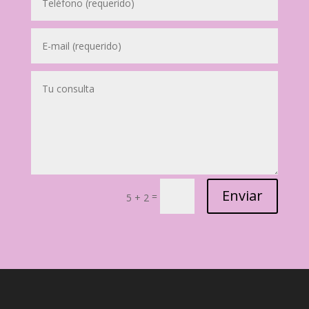
Enviar
=
5 + 2