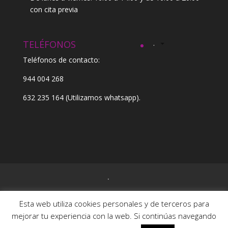
con cita previa
TELÉFONOS
.
Teléfonos de contacto:
944 004 268
632 235 164
(Utilizamos whatsapp).
.
Esta web utiliza cookies personales y de terceros para
mejorar tu experiencia con la web. Si continúas navegando
Kentatu © 2017-20 |
Nota legal
|
Política de